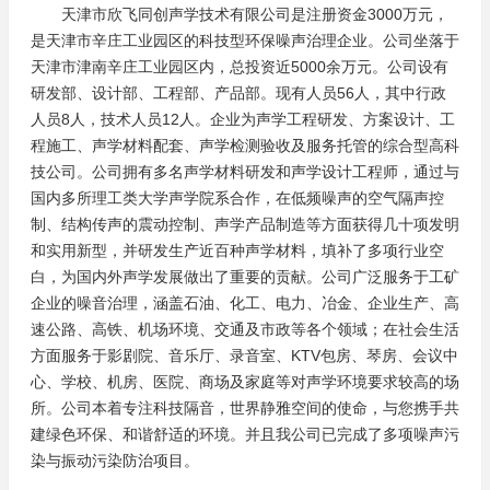
天津市欣飞同创声学技术有限公司是注册资金3000万元，
是天津市辛庄工业园区的科技型环保噪声治理企业。公司坐落于
天津市津南辛庄工业园区内，总投资近5000余万元。公司设有
研发部、设计部、工程部、产品部。现有人员56人，其中行政
人员8人，技术人员12人。企业为声学工程研发、方案设计、工
程施工、声学材料配套、声学检测验收及服务托管的综合型高科
技公司。公司拥有多名声学材料研发和声学设计工程师，通过与
国内多所理工类大学声学院系合作，在低频噪声的空气隔声控
制、结构传声的震动控制、声学产品制造等方面获得几十项发明
和实用新型，并研发生产近百种声学材料，填补了多项行业空
白，为国内外声学发展做出了重要的贡献。公司广泛服务于工矿
企业的噪音治理，涵盖石油、化工、电力、冶金、企业生产、高
速公路、高铁、机场环境、交通及市政等各个领域；在社会生活
方面服务于影剧院、音乐厅、录音室、KTV包房、琴房、会议中
心、学校、机房、医院、商场及家庭等对声学环境要求较高的场
所。公司本着专注科技隔音，世界静雅空间的使命，与您携手共
建绿色环保、和谐舒适的环境。并且我公司已完成了多项噪声污
染与振动污染防治项目。