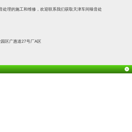
音处理
的施工和维修，欢迎联系我们获取
天津车间噪音处
7
业园区广惠道27号厂A区
>